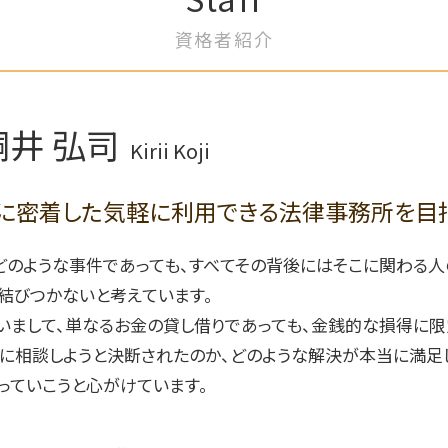
離婚 妻 姓
契約書作成 弁護士 コンプライアンス
資格者紹介
離婚 養育費 弁護士
不正行為防止策 弁護士
離婚調停 流れ
知的財産権 弁護士 アドバイス
離婚協議 弁護士
労務労災管理 弁護士 コンプライアン
夫婦 別居費用 請求
ス
桐井 弘司
離婚 財産分与
知財権侵害 弁護士
Kirii Koji
離婚 相談 弁護士
知的財産権管理 弁護士 アドバイス
婚姻費用 請求
労働紛争 弁護士
に密着した気軽に利用できる法律事務所を目
離婚裁判 弁護士費用
労務トラブル 弁護士
企業法務 弁護士 顧問
どのような事件であっても、すべてその背後にはそこに関わる
事業承継 弁護士 相談
企業リスク評価 弁護士 サポート
結びつかないと考えています。
労働法コンプライアンス 弁護士
いまして、単なるお金の貸し借りであっても、金銭的な損得に限
に相談しようと決断されたのか、どのような解決が本当に満足
っていこうと心がけています。