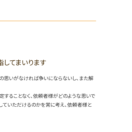
自己破産 手続き期間
名古屋市 離婚 弁護士費用
債権者 特定調停
春日井市 建物購入トラブル 弁護士
自己破産 退職金
岡崎市 自己破産 手続き期間
債務整理 種類
名古屋市 慰謝料 弁護士
自己破産 申し立て
一宮市 企業法務 弁護士
借金 破産
名古屋市 不動産売買 相談
自己破産 免責不許可事由
名古屋市 自己破産
自己破産 手続き
春日井市 債務整理
指してまいります
住宅ローン 個人再生
岡崎市 リフォーム業者 トラブル 弁護士
春日井市 相続 遺産分割 弁護士
人の思いがなければ争いにならないし、また解
一宮市 離婚 財産分与 弁護士
一宮市 自己破産 裁判所
定することなく、依頼者様がどのような思いで
していただけるのかを常に考え、依頼者様と