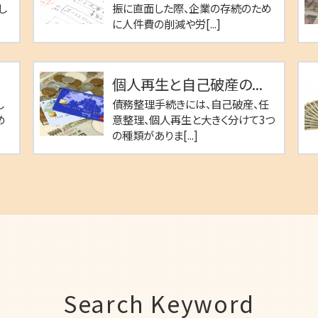
し
振に直面した際、企業の存続のため
に人件費の削減や労[...]
個人再生と自己破産の...
し
債務整理手続きには、自己破産、任
め
意整理、個人再生と大きく分けて3つ
の種類がありま[...]
Search Keyword