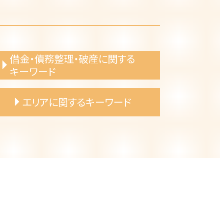
借金・債務整理・破産に関する
キーワード
自己破産 手数料
エリアに関するキーワード
自己破産 手続き費用
自己破産 条件
自己破産 費用
岡崎市 離婚調停 弁護士
自己破産 デメリット
一宮市 債権者 特定調停
自己破産 退去費用
名古屋市 婚姻費用 請求
自己破産 メリット
岡崎市 自己破産 手続き
過払い金請求 弁護士
岡崎市 相続財産 分け方
自己破産 弁護士に依頼
春日井市 自己破産 弁護士に相談
自己破産 審査基準
岡崎市 遺産相続 期限 範囲
自己破産 免責許可
一宮市 自己破産 費用