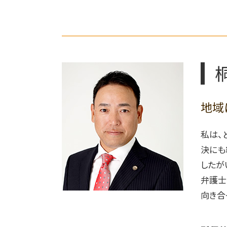
相続相談 弁護士
リフォーム業者 トラブル 弁護士
遺産分割協議 争い 弁護士相談
不動産売買 弁護士 相談
連れ子 相続
相続放棄 デメリット
遺言書作成 弁護士
相続放棄 弁護士 依頼
遺留分侵害請求 方法
自筆証書遺言 書き方
地域
遺言書 無効になる
私は、
決にも
したが
弁護士
向き合