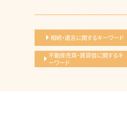
相続・遺言に関するキーワード
遺産相続 期限 範囲
不動産売買・賃貸借に関するキ
相続放棄 手続き 弁護士
ーワード
相続財産 不動産 弁護士
相続放棄 メリット
専有部分所有権 トラブル
法定相続分 弁護士
共有名義 不動産 トラブル
相続手続き 期限
土地境界 相談
相続人 いない 土地
不動産トラブル 弁護士相談
遺言書 効力
売買代金 支払い遅延
相続放棄 手続き 費用
建物 購入トラブル
相続 遺産分割 弁護士
建築基準法 違反 弁護士
相続財産 調査
土地売買 トラブル