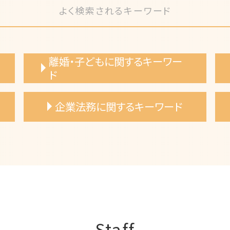
よく検索されるキーワード
離婚・子どもに関するキーワー
ド
離婚協議書 弁護士依頼
企業法務に関するキーワード
離婚 不倫 弁護士
養育費 公正証書
不倫 証拠集め
不利益変更 労働条件
離婚 慰謝料 相場
債権回収 弁護士 相談
慰謝料 弁護士
契約チェック 弁護士 サポート
離婚 弁護士費用
売掛金回収 弁護士 相談
離婚調停 費用
契約交渉 弁護士
裁判離婚 弁護士 相談
事業承継計画 弁護士 相談
浮気相手 証拠
消費者契約法 弁護士 企業相談
Staff
養育費 調停 必要書類
事業譲渡 弁護士 相談