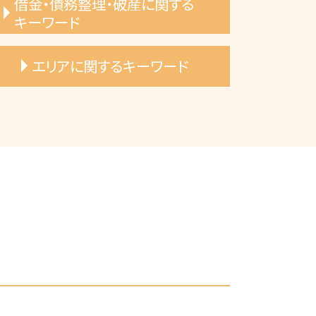
借金・債務整理・破産に関する
キーワード
自己破産 条件
エリアに関するキーワード
債務整理 種類
自己破産 退職金
債権者 特定調停
岡崎市 不動産トラブル 対応方法
自己破産 免責許可
一宮市 遺言書 無効になる
過払い金請求 弁護士
名古屋市 遺留分 請求したい
自己破産 メリット
一宮市 借金 相談
借金 破産
春日井市 遺言書 種類
自己破産 申し立て
一宮市 相続財産 不動産 弁護士
自己破産 退去費用
一宮市 自己破産 費用
住宅ローン 個人再生
名古屋市 相続トラブル 弁護士
自己破産 手数料
名古屋市 自己破産 申し立て
自己破産 デメリット
岡崎市 債務整理 弁護士
自己破産 費用
一宮市 不動産売買トラブル 弁護士
自己破産 手続き期間
名古屋市 遺言書作成 弁護士