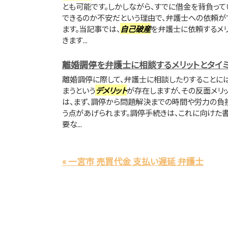
とも可能です。しかしながら、すでに借金を背負っ
できるのか不安だという理由で、弁護士への依頼が
ます。当記事では、
自己破産
を弁護士に依頼するメリ
きます...
離婚調停を弁護士に相談するメリットとタイ
離婚調停に際して、弁護士に相談したりすることに
まうという
デメリット
が存在しますが、その反面メリッ
は、まず、調停から問題解決までの時間や労力の負
う点があげられます。調停手続きは、これに向けた
要な...
« 一宮市 売買代金 支払い遅延 弁護士