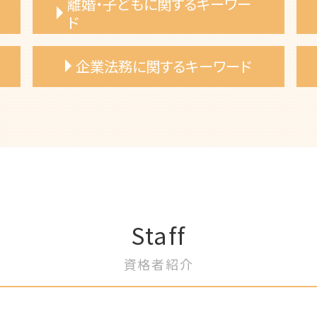
離婚・子どもに関するキーワー
ド
離婚調停 費用
企業法務に関するキーワード
離婚裁判 弁護士費用
不倫 証拠集め
DV 離婚 弁護士
知的財産権管理 弁護士 アドバイス
離婚 不倫 弁護士
契約チェック 弁護士 サポート
離婚 慰謝料 相場
労働法コンプライアンス 弁護士
裁判離婚 弁護士 相談
知財権侵害 弁護士
離婚 弁護士費用
売掛金回収 弁護士 相談
婚姻費用 請求
事業譲渡 弁護士 相談
養育費 公正証書
契約交渉 弁護士
Staff
離婚 相談 弁護士
企業リスクマネジメント 弁護士
浮気相手 証拠
企業法務 弁護士 顧問
資格者紹介
離婚 財産分与
消費者契約法 弁護士 企業相談
夫婦 別居費用 請求
債権回収 弁護士 相談
共同親権 施行日
事業承継計画 弁護士 相談