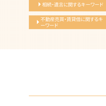
相続・遺言に関するキーワード
相続放棄 弁護士 依頼
不動産売買・賃貸借に関するキ
法定相続分 弁護士
ーワード
相続放棄 デメリット
自筆証書遺言 書き方
建物 購入トラブル
遺留分侵害請求 方法
土地境界 相談
限定承認 相続
リフォーム業者 トラブル 弁護士
相続放棄 手続き 弁護士
売買代金 支払い遅延
公正証書遺言 もめる
不動産トラブル 弁護士相談
遺産相続 期限 範囲
土地売買 トラブル
相続財産 不動産 弁護士
共有名義 不動産 トラブル
遺言書作成 弁護士
建築基準法 違反 弁護士
相続手続き 期限
不動産売買 弁護士 相談
相続トラブル 弁護士
専有部分所有権 トラブル
遺言書 効力
相続放棄 手続き 費用