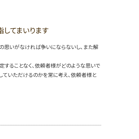
自己破産 手続き費用
岡崎市 離婚 財産分与
自己破産 連帯保証人
名古屋市 隣地トラブル 相談
自己破産 弁護士 相談
岡崎市 相続手続き 期限
自己破産 免責不許可事由
春日井市 土地境界 相談
指してまいります
自己破産 弁護士に依頼
岡崎市 浮気相手 証拠
一宮市 自己破産 裁判所
人の思いがなければ争いにならないし、また解
春日井市 自己破産 審査基準
一宮市 離婚協議 弁護士
定することなく、依頼者様がどのような思いで
していただけるのかを常に考え、依頼者様と