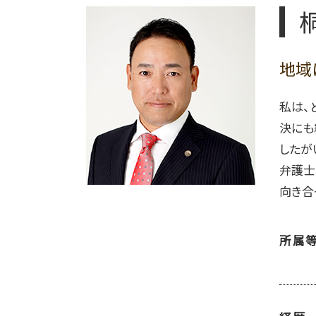
相続人 いない 土地
連れ子 相続
遺留分 請求したい
相続財産 分け方
地域
相続 遺産分割 弁護士
私は、
決にも
したが
弁護士
向き合
所属