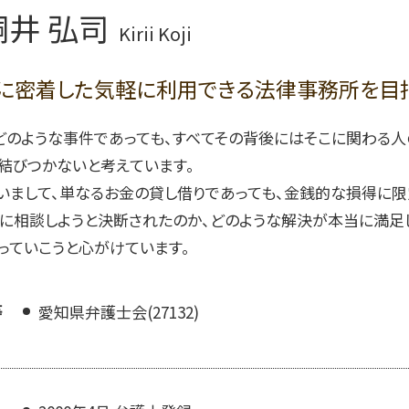
離婚調停 流れ
企業リスク評価 弁護士 サポート
桐井 弘司
離婚 養育費 弁護士
契約書作成 弁護士 コンプライアンス
Kirii Koji
離婚調停 弁護士
不利益変更 労働条件
離婚 妻 姓
労働紛争 弁護士
に密着した気軽に利用できる法律事務所を目
離婚 子供の親権
労務労災管理 弁護士 コンプライアン
ス
どのような事件であっても、すべてその背後にはそこに関わる
労務トラブル 弁護士
事業承継 弁護士 相談
結びつかないと考えています。
不正行為防止策 弁護士
いまして、単なるお金の貸し借りであっても、金銭的な損得に限
に相談しようと決断されたのか、どのような解決が本当に満足
っていこうと心がけています。
等
愛知県弁護士会(27132)