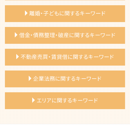
相続相談 弁護士
離婚・子どもに関するキーワード
相続放棄 メリット
遺産分割協議 争い 弁護士相談
相続財産 分け方
離婚協議 弁護士
借金・債務整理・破産に関するキーワード
相続放棄 手続き 弁護士
離婚協議書 弁護士依頼
遺言書作成 弁護士
裁判離婚 弁護士 相談
相続放棄 弁護士 依頼
離婚裁判 弁護士費用
自己破産 免責不許可事由
不動産売買・賃貸借に関するキーワード
相続財産 不動産 弁護士
離婚調停 弁護士
自己破産 退去費用
法定相続分 弁護士
共同親権 施行日
自己破産 免責許可
遺言書 効力
離婚 養育費 弁護士
自己破産 裁判所
売買代金 支払い遅延
企業法務に関するキーワード
相続放棄 手続き 費用
浮気相手 証拠
住宅ローン 個人再生
不動産トラブル 弁護士相談
連れ子 相続
離婚 財産分与
自己破産 手続き期間
共有名義 不動産 トラブル
公正証書遺言 もめる
離婚 弁護士費用
自己破産 費用
専有部分所有権 トラブル
企業リスクマネジメント 弁護士
エリアに関するキーワード
遺留分 請求したい
離婚 妻 姓
自己破産 審査基準
不動産売買 弁護士 相談
企業リスク評価 弁護士 サポート
相続 遺産分割 弁護士
離婚調停 流れ
借金 破産
リフォーム業者 トラブル 弁護士
労務トラブル 弁護士
相続人 いない 土地
離婚 子供の親権
自己破産 デメリット
土地売買 トラブル
事業承継 弁護士 相談
岡崎市 相続財産 分け方
遺留分侵害請求 方法
DV 離婚 弁護士
自己破産 退職金
建築基準法 違反 弁護士
契約チェック 弁護士 サポート
春日井市 遺言書 種類