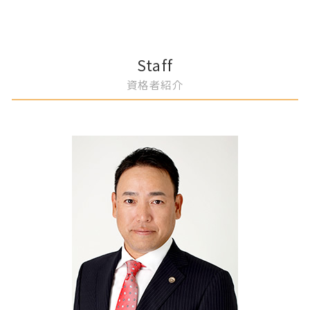
自筆証書遺言 書き方
夫婦 別居費用 請求
自己破産 メリット
建物 購入トラブル
企業法務 弁護士 顧問
名古屋市 自己破産 免責許可
遺言書 作成 メリット
離婚調停 費用
債務整理 種類
土地境界 相談
不利益変更 労働条件
名古屋市 自己破産 申し立て
相続手続き 期限
慰謝料 弁護士
自己破産 条件
事業譲渡 弁護士 相談
岡崎市 過払い金請求 弁護士
離婚 財産分与 弁護士
自己破産 連帯保証人
労働法コンプライアンス 弁護士
春日井市 借地権者とのトラブル 弁護士
Staff
養育費 公正証書
自己破産 手続き費用
労働紛争 弁護士
一宮市 不動産売買トラブル 弁護士
資格者紹介
離婚 不倫 弁護士
自己破産 申し立て
不正行為防止策 弁護士
名古屋市 婚姻費用 請求
自己破産 弁護士に依頼
知財権侵害 弁護士
春日井市 不倫 証拠集め
過払い金請求 弁護士
労務労災管理 弁護士 コンプライアンス
一宮市 離婚協議 弁護士
自己破産 手続き
契約書作成 弁護士 コンプライアンス
岡崎市 相続手続き 期限
契約交渉 弁護士
名古屋市 自己破産
消費者契約法 弁護士 企業相談
名古屋市 離婚 妻 姓
知的財産権管理 弁護士 アドバイス
一宮市 土地売買 弁護士
事業承継計画 弁護士 相談
春日井市 自己破産 弁護士に相談
売掛金回収 弁護士 相談
一宮市 相続財産 調査
債権回収 弁護士 相談
一宮市 借金 相談
名古屋市 住宅ローン 個人再生
春日井市 任意整理
名古屋市 隣人トラブル 相談