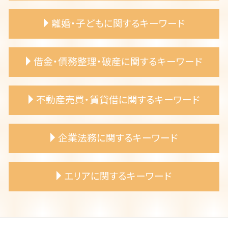
遺言書 種類
離婚・子どもに関するキーワード
相続財産 不動産 弁護士
相続 遺産分割 弁護士
遺産分割協議 争い 弁護士相談
離婚調停 弁護士
借金・債務整理・破産に関するキーワード
限定承認 相続
離婚 慰謝料 相場
相続人 いない 土地
離婚協議 弁護士
遺留分侵害請求 方法
養育費 公正証書
債権者 特定調停
不動産売買・賃貸借に関するキーワード
遺産相続 期限 範囲
離婚 不倫 弁護士
自己破産 手続き
公正証書遺言 もめる
共同親権 施行日
自己破産 条件
遺留分 請求したい
離婚調停 流れ
自己破産 弁護士 相談
不動産トラブル 弁護士相談
企業法務に関するキーワード
相続財産 調査
養育費 調停 必要書類
過払い金請求 弁護士
土地売買 トラブル
相続相談 弁護士
離婚協議書 弁護士依頼
自己破産 連帯保証人
専有部分所有権 トラブル
相続トラブル 弁護士
離婚裁判 弁護士費用
自己破産 免責許可
建築基準法 違反 弁護士
企業リスク評価 弁護士 サポート
エリアに関するキーワード
遺言書 効力
離婚 養育費 弁護士
自己破産 弁護士に依頼
土地境界 相談
労務労災管理 弁護士 コンプライアンス
法定相続分 弁護士
離婚 財産分与
自己破産 免責不許可事由
共有名義 不動産 トラブル
事業承継 弁護士 相談
相続放棄 手続き 弁護士
離婚 相談 弁護士
自己破産 裁判所
建物 購入トラブル
事業承継計画 弁護士 相談
名古屋市 遺産分割協議 争い 弁護士相談
相続放棄 デメリット
離婚 子供の親権
債務整理 種類
売買代金 支払い遅延
債権回収 弁護士 相談
名古屋市 不動産売買 相談