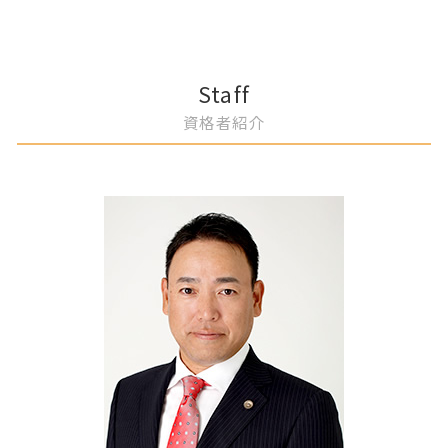
相続放棄 手続き 費用
離婚 弁護士費用
自己破産 手数料
リフォーム業者 トラブル 弁護士
知的財産権管理 弁護士 アドバイス
一宮市 借地トラブル 弁護士
連れ子 相続
夫婦 別居費用 請求
自己破産 審査基準
不動産売買 弁護士 相談
契約交渉 弁護士
一宮市 相続相談 弁護士
遺言書 無効になる
慰謝料 弁護士
自己破産 費用
労務トラブル 弁護士
岡崎市 離婚 財産分与
浮気相手 証拠
自己破産 メリット
事業譲渡 弁護士 相談
名古屋市 離婚 相談
Staff
裁判離婚 弁護士 相談
自己破産 申し立て
企業法務 弁護士 顧問
春日井市 自己破産 審査基準
資格者紹介
離婚調停 費用
自己破産 手続き期間
労働紛争 弁護士
春日井市 債務整理
借金 破産
労働法コンプライアンス 弁護士
一宮市 夫婦 別居費用 請求
自己破産 退職金
不利益変更 労働条件
一宮市 債権者 特定調停
住宅ローン 個人再生
企業リスクマネジメント 弁護士
一宮市 売買代金 支払い遅延 弁護士
売掛金回収 弁護士 相談
一宮市 自己破産 裁判所
知的財産権 弁護士 アドバイス
名古屋市 相続トラブル 弁護士
契約チェック 弁護士 サポート
名古屋市 自己破産
契約書作成 弁護士 コンプライアンス
春日井市 借地権者とのトラブル 弁護士
不正行為防止策 弁護士
一宮市 離婚協議 弁護士
消費者契約法 弁護士 企業相談
岡崎市 DV 離婚 弁護士
名古屋市 遺言書 効力
一宮市 相続財産 不動産 弁護士
岡崎市 自己破産 手続き期間