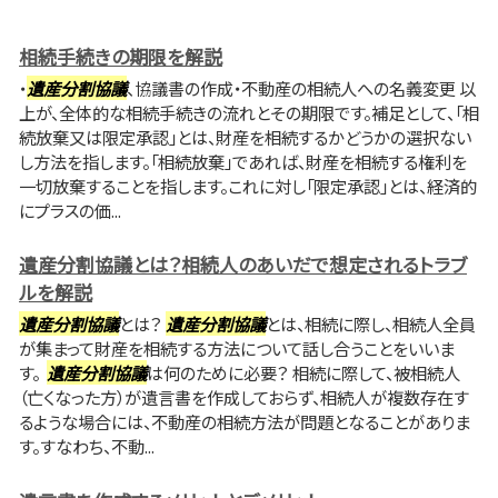
相続手続きの期限を解説
・
遺産分割協議
、協議書の作成・不動産の相続人への名義変更 以
上が、全体的な相続手続きの流れとその期限です。補足として、「相
続放棄又は限定承認」とは、財産を相続するかどうかの選択ない
し方法を指します。「相続放棄」であれば、財産を相続する権利を
一切放棄することを指します。これに対し「限定承認」とは、経済的
にプラスの価...
遺産分割協議とは？相続人のあいだで想定されるトラブ
ルを解説
遺産分割協議
とは？
遺産分割協議
とは、相続に際し、相続人全員
が集まって財産を相続する方法について話し合うことをいいま
す。
遺産分割協議
は何のために必要？ 相続に際して、被相続人
（亡くなった方）が遺言書を作成しておらず、相続人が複数存在す
るような場合には、不動産の相続方法が問題となることがありま
す。すなわち、不動...