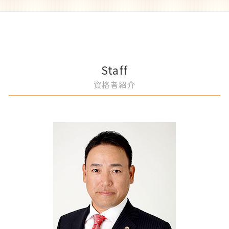
相続人 いない 土地
離婚裁判 弁護士費用
自己破産 退職金
土地境界 相談
不正行為防止策 弁護士
名古屋市 離婚 相談
公正証書遺言 もめる
裁判離婚 弁護士 相談
自己破産 弁護士に依頼
共有名義 不動産 トラブル
消費者契約法 弁護士 企業相談
一宮市 借地トラブル 弁護士
遺留分侵害請求 方法
離婚協議 弁護士
自己破産 メリット
リフォーム業者 トラブル 弁護士
知的財産権 弁護士 アドバイス
春日井市 建物購入トラブル 弁護士
相続相談 弁護士
離婚 子供の親権
自己破産 退去費用
労働法コンプライアンス 弁護士
岡崎市 債務整理 弁護士
慰謝料 弁護士
自己破産 連帯保証人
事業譲渡 弁護士 相談
春日井市 離婚 不倫 弁護士
Staff
離婚 財産分与
自己破産 手続き期間
知的財産権管理 弁護士 アドバイス
名古屋市 離婚 妻 姓
資格者紹介
離婚調停 流れ
自己破産 手数料
企業リスク評価 弁護士 サポート
名古屋市 離婚 弁護士費用
債務整理 種類
契約チェック 弁護士 サポート
春日井市 借地権者とのトラブル 弁護士
過払い金請求 弁護士
企業法務 弁護士 顧問
春日井市 自己破産 審査基準
借金 破産
債権回収 弁護士 相談
一宮市 売買代金 支払い遅延 弁護士
事業承継 弁護士 相談
一宮市 夫婦 別居費用 請求
不利益変更 労働条件
春日井市 自筆証書遺言 書き方
事業承継計画 弁護士 相談
岡崎市 不動産トラブル 対応方法
契約交渉 弁護士
名古屋市 遺言書作成 弁護士
売掛金回収 弁護士 相談
名古屋市 隣地トラブル 相談
知財権侵害 弁護士
名古屋市 不動産売買 相談
岡崎市 自己破産 デメリット
名古屋市 慰謝料 弁護士