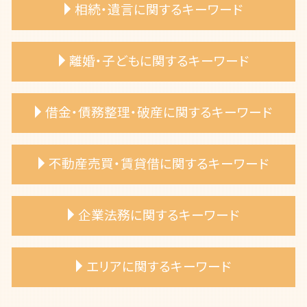
相続・遺言に関するキーワード
遺留分 請求したい
離婚・子どもに関するキーワード
遺言書 作成 メリット
限定承認 相続
相続放棄 デメリット
離婚 妻 姓
借金・債務整理・破産に関するキーワード
相続トラブル 弁護士
離婚 養育費 弁護士
相続放棄 弁護士 依頼
共同親権 施行日
法定相続分 弁護士
離婚 財産分与 弁護士
自己破産 手続き費用
不動産売買・賃貸借に関するキーワード
連れ子 相続
夫婦 別居費用 請求
自己破産 申し立て
遺言書 無効になる
養育費 調停 必要書類
自己破産 免責許可
自筆証書遺言 書き方
離婚 弁護士費用
自己破産 デメリット
専有部分所有権 トラブル
企業法務に関するキーワード
遺言書作成 弁護士
DV 離婚 弁護士
自己破産 費用
土地売買 トラブル
遺言書 種類
離婚 慰謝料 相場
自己破産 弁護士 相談
不動産トラブル 弁護士相談
相続手続き 期限
浮気相手 証拠
自己破産 免責不許可事由
建築基準法 違反 弁護士
契約書作成 弁護士 コンプライアンス
エリアに関するキーワード
相続財産 調査
離婚調停 弁護士
自己破産 裁判所
建物 購入トラブル
企業リスクマネジメント 弁護士
遺産分割協議 争い 弁護士相談
婚姻費用 請求
自己破産 審査基準
不動産売買 弁護士 相談
労働紛争 弁護士
相続財産 分け方
養育費 公正証書
住宅ローン 個人再生
売買代金 支払い遅延
労務トラブル 弁護士
岡崎市 自己破産 手続き期間