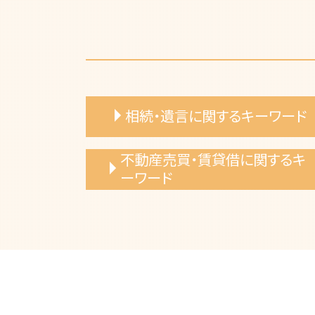
相続・遺言に関するキーワード
相続放棄 メリット
不動産売買・賃貸借に関するキ
遺産分割協議 争い 弁護士相談
ーワード
遺産相続 期限 範囲
相続放棄 手続き 弁護士
建物 購入トラブル
連れ子 相続
売買代金 支払い遅延
相続財産 調査
土地境界 相談
遺言書 作成 メリット
不動産トラブル 弁護士相談
相続トラブル 弁護士
リフォーム業者 トラブル 弁護士
遺言書 種類
建築基準法 違反 弁護士
遺言書 効力
土地売買 トラブル