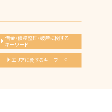
借金・債務整理・破産に関する
キーワード
自己破産 免責不許可事由
エリアに関するキーワード
自己破産 手続き費用
自己破産 メリット
住宅ローン 個人再生
一宮市 売買代金 支払い遅延 弁護士
自己破産 申し立て
岡崎市 自己破産 手続き期間
自己破産 退去費用
名古屋市 自己破産 免責許可
自己破産 手数料
一宮市 離婚協議書 弁護士依頼
自己破産 費用
名古屋市 離婚 妻 姓
債務整理 種類
一宮市 離婚 慰謝料 相場
自己破産 免責許可
岡崎市 不動産トラブル 対応方法