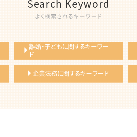
Search Keyword
よく検索されるキーワード
離婚・子どもに関するキーワー
ド
養育費 調停 必要書類
企業法務に関するキーワード
離婚 慰謝料 相場
離婚調停 費用
夫婦 別居費用 請求
労務トラブル 弁護士
共同親権 施行日
契約チェック 弁護士 サポート
離婚協議書 弁護士依頼
労働法コンプライアンス 弁護士
養育費 公正証書
事業承継 弁護士 相談
離婚 養育費 弁護士
事業譲渡 弁護士 相談
離婚 妻 姓
債権回収 弁護士 相談
離婚 財産分与 弁護士
企業法務 弁護士 顧問