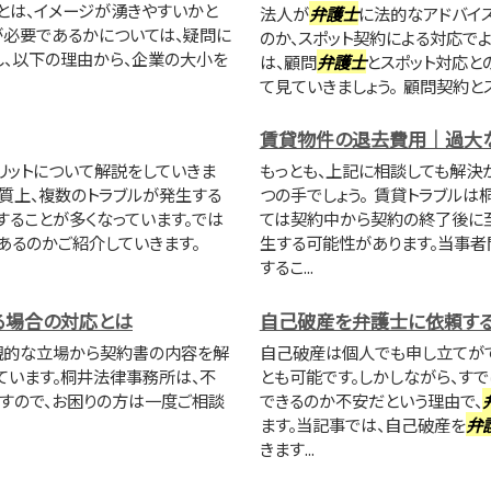
とは、イメージが湧きやすいかと
法人が
弁護士
に法的なアドバイ
が必要であるかについては、疑問に
のか、スポット契約による対応で
し、以下の理由から、企業の大小を
は、顧問
弁護士
とスポット対応と
て見ていきましょう。 顧問契約とス
賃貸物件の退去費用｜過大
リットについて解説をしていきま
もっとも、上記に相談しても解決
性質上、複数のトラブルが発生する
つの手でしょう。 賃貸トラブル
することが多くなっています。では
ては契約中から契約の終了後に
あるのかご紹介していきます。
生する可能性があります。当事者
するこ...
る場合の対応とは
自己破産を弁護士に依頼する
観的な立場から契約書の内容を解
自己破産は個人でも申し立てがで
ています。桐井法律事務所は、不
とも可能です。しかしながら、す
すので、お困りの方は一度ご相談
できるのか不安だという理由で、
ます。当記事では、自己破産を
弁
きます...