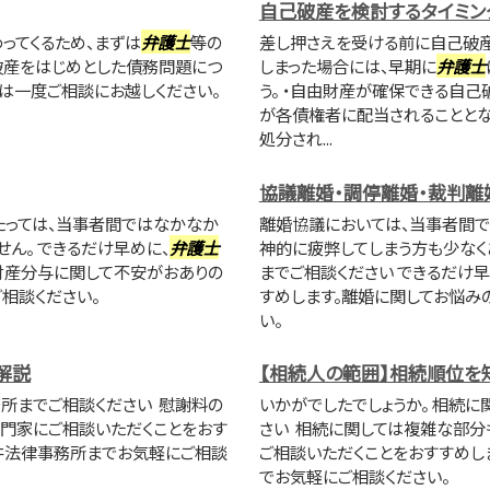
自己破産を検討するタイミン
ってくるため、まずは
弁護士
等の
差し押さえを受ける前に自己破産
破産をはじめとした債務問題につ
しまった場合には、早期に
弁護士
は一度ご相談にお越しください。
う。 ・自由財産が確保できる自
が各債権者に配当されることとな
処分され...
協議離婚・調停離婚・裁判離
たっては、当事者間ではなかなか
離婚協議においては、当事者間で
ん。 できるだけ早めに、
弁護士
神的に疲弊してしまう方も少なく
財産分与に関して不安がおありの
までご相談ください できるだけ早
相談ください。
すめします。離婚に関してお悩み
い。
解説
【相続人の範囲】相続順位を
所までご相談ください 慰謝料の
いかがでしたでしょうか。 相続
門家にご相談いただくことをおす
さい 相続に関しては複雑な部分
井法律事務所までお気軽にご相談
ご相談いただくことをおすすめし
でお気軽にご相談ください。