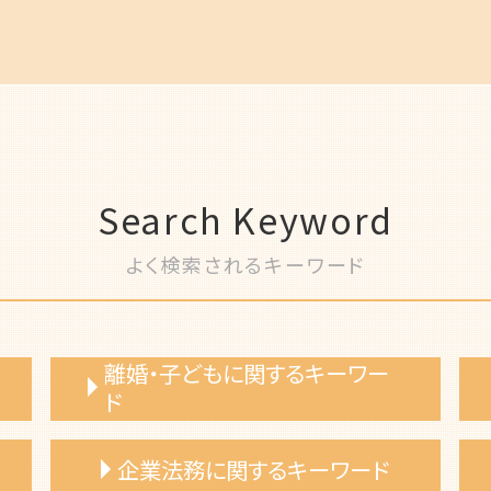
Search Keyword
よく検索されるキーワード
離婚・子どもに関するキーワー
ド
離婚裁判 弁護士費用
企業法務に関するキーワード
浮気相手 証拠