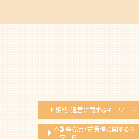
相続・遺言に関するキーワード
遺産相続 期限 範囲
不動産売買・賃貸借に関するキ
相続放棄 手続き 費用
ーワード