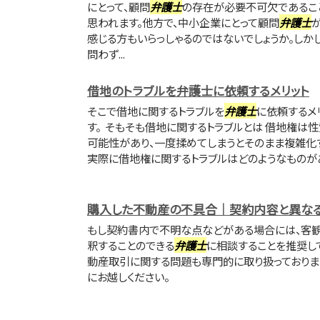
にとって、顧問
弁護士
の存在が必要不可欠であるこ
思われます。他方で、中小企業にとって顧問
弁護士
感じる方もいらっしゃるのではないでしょうか。しか
問わず...
借地のトラブルを弁護士に依頼するメリット
そこで借地に関するトラブルを
弁護士
に依頼するメ
す。 そもそも借地に関するトラブルとは 借地権は
可能性があり、一度揉めてしまうとそのまま複雑化
実際に借地権に関するトラブルはどのようなものが
購入した不動産の不具合｜契約内容と異な
もし契約書内で不明な点などがある場合には、客
釈することのできる
弁護士
に相談することを推奨し
動産取引に関する問題も専門的に取り扱っておりま
にお越しください。