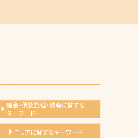
借金・債務整理・破産に関する
キーワード
自己破産 免責不許可事由
エリアに関するキーワード
自己破産 デメリット