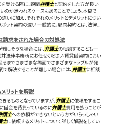
スを受ける際に、顧問
弁護士
と契約をした方が良い
よいのか迷われるケースもあることでしょう。本稿で
の違いに加え、それぞれのメリットとデメリットについ
ポット契約の違い 一般的に、顧問契約とは、法律...
な請求をされた場合の対処法
が難しそうな場合には、
弁護士
の相談することも一
は桐井法律事務所にお任せください 賃貸借契約におい
至るまでさまざまな場面でさまざまなトラブルが発
間で解決することが難しい場合には、
弁護士
に相談
メリットを解説
きるものとなっていますが、
弁護士
に依頼をするこ
でに借金を背負っているのに
弁護士
費用を払うことが
弁護士
への依頼ができないという方がいらっしゃい
護士
に依頼するメリットについて詳しく解説をしてい