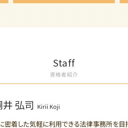
養育費 公正証書
離婚 弁護士費用
事業譲渡 弁護士 相談
裁判離婚 弁護士 相談
消費者契約法 弁護士 企業相談
夫婦 別居費用 請求
知的財産権管理 弁護士 アドバイス
離婚 養育費 弁護士
不利益変更 労働条件
養育費 調停 必要書類
労務トラブル 弁護士
離婚 財産分与
労働紛争 弁護士
DV 離婚 弁護士
契約書作成 弁護士 コンプライアンス
Staff
離婚 妻 姓
不正行為防止策 弁護士
離婚 財産分与 弁護士
事業承継計画 弁護士 相談
資格者紹介
離婚協議書 弁護士依頼
契約交渉 弁護士
離婚 不倫 弁護士
労働法コンプライアンス 弁護士
離婚調停 弁護士
知財権侵害 弁護士
離婚調停 流れ
債権回収 弁護士 相談
桐井 弘司
婚姻費用 請求
売掛金回収 弁護士 相談
Kirii Koji
離婚 相談 弁護士
契約チェック 弁護士 サポート
共同親権 施行日
企業法務 弁護士 顧問
に密着した気軽に利用できる法律事務所を目
不倫 証拠集め
労務労災管理 弁護士 コンプライアン