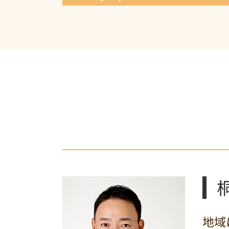
遺言書 無効になる
遺言書 効力
共有名義 不動産 トラブル
相続財産 分け方
不動産トラブル 弁護士相談
遺言書 種類
専有部分所有権 トラブル
遺留分侵害請求 方法
リフォーム業者 トラブル 弁護士
相続放棄 メリット
建物 購入トラブル
遺言書作成 弁護士
不動産売買 弁護士 相談
相続放棄 デメリット
売買代金 支払い遅延
相続手続き 期限
土地売買 トラブル
自筆証書遺言 書き方
建築基準法 違反 弁護士
公正証書遺言 もめる
土地境界 相談
遺言書 作成 メリット
相続財産 不動産 弁護士
法定相続分 弁護士
相続人 いない 土地
連れ子 相続
相続相談 弁護士
地域
相続財産 調査