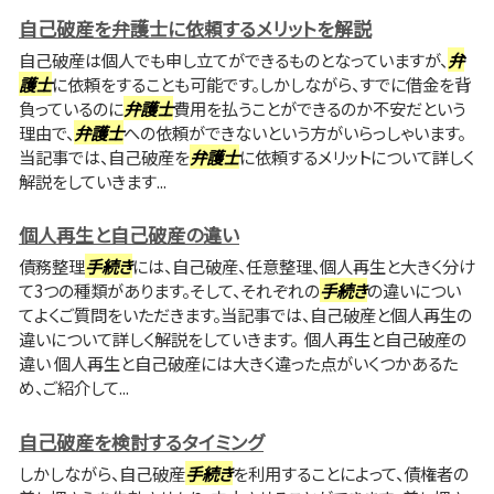
自己破産を弁護士に依頼するメリットを解説
自己破産は個人でも申し立てができるものとなっていますが、
弁
護士
に依頼をすることも可能です。しかしながら、すでに借金を背
負っているのに
弁護士
費用を払うことができるのか不安だという
理由で、
弁護士
への依頼ができないという方がいらっしゃいます。
当記事では、自己破産を
弁護士
に依頼するメリットについて詳しく
解説をしていきます...
個人再生と自己破産の違い
債務整理
手続き
には、自己破産、任意整理、個人再生と大きく分け
て3つの種類があります。そして、それぞれの
手続き
の違いについ
てよくご質問をいただきます。当記事では、自己破産と個人再生の
違いについて詳しく解説をしていきます。 個人再生と自己破産の
違い 個人再生と自己破産には大きく違った点がいくつかあるた
め、ご紹介して...
自己破産を検討するタイミング
しかしながら、自己破産
手続き
を利用することによって、債権者の