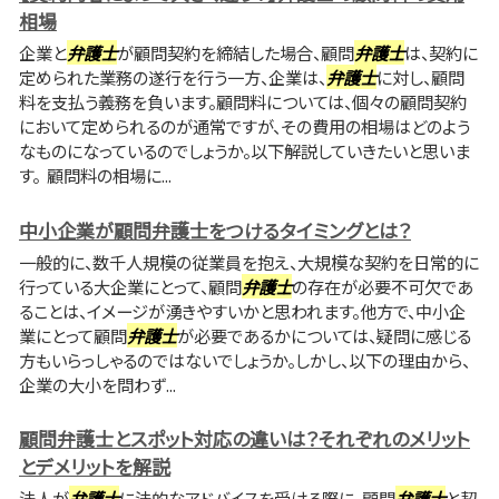
相場
企業と
弁護士
が顧問契約を締結した場合、顧問
弁護士
は、契約に
定められた業務の遂行を行う一方、企業は、
弁護士
に対し、顧問
料を支払う義務を負います。顧問料については、個々の顧問契約
において定められるのが通常ですが、その費用の相場はどのよう
なものになっているのでしょうか。以下解説していきたいと思いま
す。 顧問料の相場に...
中小企業が顧問弁護士をつけるタイミングとは？
一般的に、数千人規模の従業員を抱え、大規模な契約を日常的に
行っている大企業にとって、顧問
弁護士
の存在が必要不可欠であ
ることは、イメージが湧きやすいかと思われます。他方で、中小企
業にとって顧問
弁護士
が必要であるかについては、疑問に感じる
方もいらっしゃるのではないでしょうか。しかし、以下の理由から、
企業の大小を問わず...
顧問弁護士とスポット対応の違いは？それぞれのメリット
とデメリットを解説
法人が
弁護士
に法的なアドバイスを受ける際に、顧問
弁護士
と契