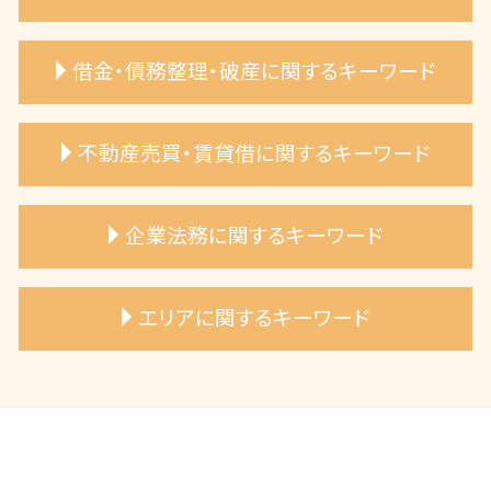
遺留分 請求したい
相続放棄 デメリット
離婚 財産分与
借金・債務整理・破産に関するキーワード
遺留分侵害請求 方法
離婚 弁護士費用
法定相続分 弁護士
離婚 養育費 弁護士
遺産分割協議 争い 弁護士相談
離婚裁判 弁護士費用
自己破産 退職金
不動産売買・賃貸借に関するキーワード
相続放棄 手続き 弁護士
共同親権 施行日
自己破産 手続き
遺言書作成 弁護士
婚姻費用 請求
自己破産 弁護士 相談
相続財産 調査
夫婦 別居費用 請求
自己破産 デメリット
不動産トラブル 弁護士相談
企業法務に関するキーワード
連れ子 相続
離婚調停 流れ
債務整理 種類
建物 購入トラブル
相続放棄 手続き 費用
離婚 相談 弁護士
自己破産 手数料
専有部分所有権 トラブル
相続人 いない 土地
離婚 財産分与 弁護士
自己破産 条件
土地境界 相談
知的財産権 弁護士 アドバイス
エリアに関するキーワード
限定承認 相続
離婚 子供の親権
自己破産 審査基準
売買代金 支払い遅延
契約交渉 弁護士
相続放棄 メリット
裁判離婚 弁護士 相談
自己破産 手続き費用
不動産売買 弁護士 相談
知財権侵害 弁護士
相続財産 不動産 弁護士
離婚 慰謝料 相場
自己破産 連帯保証人
共有名義 不動産 トラブル
契約書作成 弁護士 コンプライアンス
名古屋市 不動産売買 相談
相続財産 分け方
離婚 妻 姓
自己破産 費用
リフォーム業者 トラブル 弁護士
知的財産権管理 弁護士 アドバイス
一宮市 相続財産 調査
遺言書 効力
離婚協議書 弁護士依頼
自己破産 手続き期間
建築基準法 違反 弁護士
売掛金回収 弁護士 相談
名古屋市 住宅ローン 個人再生
遺言書 種類
養育費 調停 必要書類
借金 破産
土地売買 トラブル
不正行為防止策 弁護士
春日井市 建物購入トラブル 弁護士
相続手続き 期限
離婚調停 費用
自己破産 免責許可
労働法コンプライアンス 弁護士
一宮市 夫婦 別居費用 請求