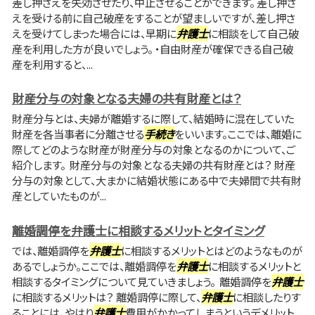
差し押さえを失効させたり、中止させることができます。 差し押さ
えを受ける前に自己破産をすることが望ましいですが、差し押さ
えを受けてしまった場合には、早期に
弁護士
に相談をして自己破
産を利用した方が良いでしょう。 ・自由財産が確保できる自己破
産を利用すると、...
財産分与の対象となる夫婦の共有財産とは？
財産分与とは、夫婦が離婚するに際して、結婚時に混在していた
財産を各当事者に分離させる
手続き
をいいます。ここでは、離婚に
際してどのような財産が財産分与の対象となるのかについて、ご
紹介します。 財産分与の対象となる夫婦の共有財産とは？ 財産
分与の対象として、大まかに結婚状態にある中で夫婦間で共有財
産としていたものが...
離婚調停を弁護士に相談するメリットとタイミング
では、離婚調停を
弁護士
に相談するメリットとはどのようなものが
あるでしょうか。ここでは、離婚調停を
弁護士
に相談するメリットと
相談するタイミングについて見ていきましょう。 離婚調停を
弁護士
に相談するメリットは？ 離婚調停に際して、
弁護士
に相談したりす
ることには、やはり
弁護士
費用がかかってしまうというデメリット