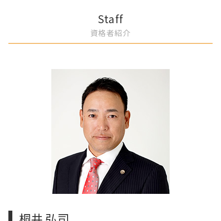
DV 離婚 弁護士
自己破産 弁護士に依頼
企業法務 弁護士 顧問
名古屋市 自己破産 免責許可
Staff
浮気相手 証拠
過払い金請求 弁護士
事業承継 弁護士 相談
一宮市 自己破産 裁判所
資格者紹介
離婚調停 弁護士
住宅ローン 個人再生
消費者契約法 弁護士 企業相談
春日井市 遺言書 種類
自己破産 退去費用
事業承継計画 弁護士 相談
名古屋市 遺留分 請求したい
自己破産 免責不許可事由
労務トラブル 弁護士
名古屋市 自己破産
債権者 特定調停
労働紛争 弁護士
岡崎市 自己破産 手続き期間
不利益変更 労働条件
名古屋市 隣人トラブル 相談
債権回収 弁護士 相談
名古屋市 自己破産 申し立て
企業リスク評価 弁護士 サポート
一宮市 相続相談 弁護士
事業譲渡 弁護士 相談
名古屋市 離婚 相談
契約チェック 弁護士 サポート
名古屋市 慰謝料 弁護士
企業リスクマネジメント 弁護士
岡崎市 遺産相続 期限 範囲
春日井市 離婚 養育費 弁護士
一宮市 離婚協議書 弁護士依頼
岡崎市 リフォーム業者 トラブル 弁護士
桐井 弘司