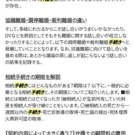
が存在...
協議離婚・調停離婚・裁判離婚の違い
そして、多岐にわたるからこそ話し合いがうまくいかなかったり、
DVなどを原因としてそもそも離婚に関する話し合いが成立しな
かったりすることによって、以下の調停離婚や裁判離婚
手続き
へと
発展していくこととなります。 なお、協議離婚に向けて話し合いを
進める際は、あとから議論の蒸し返しが起こらないよう話し合い
の結果を記録する...
相続手続きの期限を解説
相続
手続き
にはどんなものがある？期限は？ 以下に、一般的に必
要となる相続
手続き
と、その期限についてご紹介いたします。 ■相
続とは相続とは亡くなった方（被相続人）が生前所有していた財
産を相続人が受け継ぐことをいいます。 〇被相続人の死亡から一
週間以内の
手続き
・死亡診断書の取得・死亡届の提出・死体埋葬
火葬許可証の取得...
【契約内容によって大きく違う？】弁護士の顧問料の費用