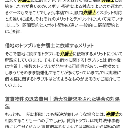
約をした方が良いのか、スポット契約による対応でよいのか迷われ
るケースもあることでしょう。本稿では、顧問
弁護士
とスポット対応
との違いに加え、それぞれのメリットとデメリットについて見ていき
ましょう。 顧問契約とスポット契約の違い 一般的に、顧問契約と
は、法律...
借地のトラブルを弁護士に依頼するメリット
そこで借地に関するトラブルを
弁護士
に依頼するメリットについて
解説をしていきます。 そもそも借地に関するトラブルとは 借地権
は性質上、複数のトラブルが発生する可能性があり、一度揉めて
しまうとそのまま複雑化することが多くなっています。では実際に
借地権に関するトラブルはどのようなものがあるのかご紹介して
いきます。
賃貸物件の退去費用｜過大な請求をされた場合の対処
法
もっとも、上記に相談しても解決が難しそうな場合には、
弁護士
の
相談することも一つの手でしょう。 賃貸トラブルは桐井法律事務
所にお任せください 賃貸借契約においては契約中から契約の終