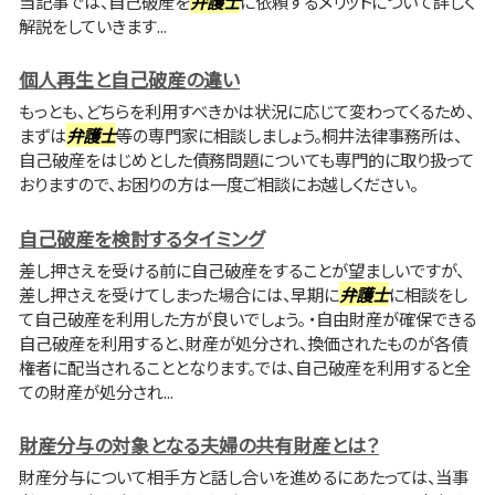
当記事では、自己破産を
弁護士
に依頼するメリットについて詳しく
解説をしていきます...
個人再生と自己破産の違い
もっとも、どちらを利用すべきかは状況に応じて変わってくるため、
まずは
弁護士
等の専門家に相談しましょう。桐井法律事務所は、
自己破産をはじめとした債務問題についても専門的に取り扱って
おりますので、お困りの方は一度ご相談にお越しください。
自己破産を検討するタイミング
差し押さえを受ける前に自己破産をすることが望ましいですが、
差し押さえを受けてしまった場合には、早期に
弁護士
に相談をし
て自己破産を利用した方が良いでしょう。 ・自由財産が確保できる
自己破産を利用すると、財産が処分され、換価されたものが各債
権者に配当されることとなります。では、自己破産を利用すると全
ての財産が処分され...
財産分与の対象となる夫婦の共有財産とは？
財産分与について相手方と話し合いを進めるにあたっては、当事