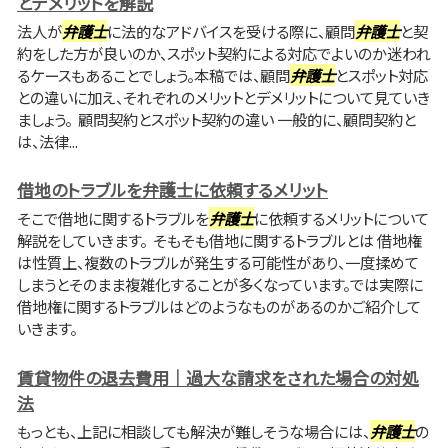
とデメリットを解説
法人が
弁護士
に法的なアドバイスを受ける際に、顧問
弁護士
と契
約をした方が良いのか、スポット契約による対応でよいのか迷われ
るケースもあることでしょう。本稿では、顧問
弁護士
とスポット対応
との違いに加え、それぞれのメリットとデメリットについて見ていき
ましょう。 顧問契約とスポット契約の違い 一般的に、顧問契約と
は、法律...
借地のトラブルを弁護士に依頼するメリット
そこで借地に関するトラブルを
弁護士
に依頼するメリットについて
解説をしていきます。 そもそも借地に関するトラブルとは 借地権
は性質上、複数のトラブルが発生する可能性があり、一度揉めて
しまうとそのまま複雑化することが多くなっています。では実際に
借地権に関するトラブルはどのようなものがあるのかご紹介して
いきます。
賃貸物件の退去費用｜過大な請求をされた場合の対処
法
もっとも、上記に相談しても解決が難しそうな場合には、
弁護士
の