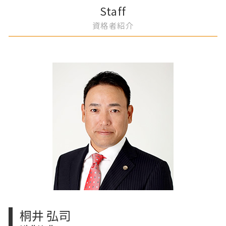
離婚 財産分与 弁護士
自己破産 手続き
契約書作成 弁護士 コンプライアンス
一宮市 相続放棄 手続き 費用
Staff
離婚 不倫 弁護士
債権者 特定調停
知的財産権 弁護士 アドバイス
一宮市 債権者 特定調停
資格者紹介
DV 離婚 弁護士
自己破産 退職金
労働法コンプライアンス 弁護士
岡崎市 離婚調停 弁護士
自己破産 手数料
売掛金回収 弁護士 相談
一宮市 自己破産 手数料
自己破産 弁護士に依頼
労務トラブル 弁護士
一宮市 夫婦 別居費用 請求
自己破産 審査基準
契約チェック 弁護士 サポート
岡崎市 相続手続き 期限
事業承継計画 弁護士 相談
春日井市 土地境界 相談
労働紛争 弁護士
春日井市 不倫 証拠集め
事業譲渡 弁護士 相談
岡崎市 離婚 財産分与
債権回収 弁護士 相談
春日井市 自己破産 弁護士に相談
契約交渉 弁護士
春日井市 専有部分所有権 トラブル
消費者契約法 弁護士 企業相談
春日井市 相続 遺産分割 弁護士
名古屋市 離婚 妻 姓
春日井市 自己破産 免責不許可事由
一宮市 企業法務 弁護士
桐井 弘司