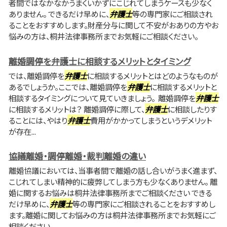
者間ではなかなかうまくいかずにこじれてしまうケースも少なく
ありません。 できるだけ早めに、
弁護士
等の専門家にご相談され
ることをおすすめします。財産分与に関して不安がおありの方やお
悩みの方は、桐井法律事務所までお気軽にご相談ください。
離婚調停を弁護士に相談するメリットとタイミング
では、離婚調停を
弁護士
に相談するメリットとはどのようなものが
あるでしょうか。ここでは、離婚調停を
弁護士
に相談するメリットと
相談するタイミングについて見ていきましょう。 離婚調停を
弁護士
に相談するメリットは？ 離婚調停に際して、
弁護士
に相談したりす
ることには、やはり
弁護士
費用がかかってしまうというデメリット
が存在...
協議離婚・調停離婚・裁判離婚の違い
離婚協議においては、当事者間で離婚の話し合いがうまく進まず、
こじれてしまい精神的に疲弊してしまう方も少なくありません。 離
婚に関するお悩みは桐井法律事務所までご相談ください できる
だけ早めに、
弁護士
等の専門家にご相談されることをおすすめし
ます。離婚に関してお悩みの方は桐井法律事務所までお気軽にご
相談ください。