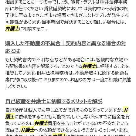
相談することも一つの手でしょう。 賃貸トラブルは桐井法律事務
所にお任せください 賃貸借契約においては契約中から契約の終
了後に至るまでさまざまな場面でさまざまなトラブルが発生する
可能性があります。当事者間で解決することが難しい場合には、
弁護士
に相談するこ...
購入した不動産の不具合｜契約内容と異なる場合の対
応とは
もし契約書内で不明な点などがある場合には、客観的な立場か
ら契約書の内容を解釈することのできる
弁護士
に相談することを
推奨しています。桐井法律事務所は、不動産取引に関する問題も
専門的に取り扱っておりますので、お困りの方は一度ご相談にお越
しください。
自己破産を弁護士に依頼するメリットを解説
自己破産は個人でも申し立てができるものとなっていますが、
弁
護士
に依頼をすることも可能です。しかしながら、すでに借金を背
負っているのに
弁護士
費用を払うことができるのか不安だという
理由で、
弁護士
への依頼ができないという方がいらっしゃいます。