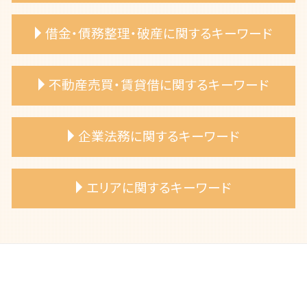
相続放棄 手続き 費用
連れ子 相続
離婚裁判 弁護士費用
借金・債務整理・破産に関するキーワード
相続放棄 手続き 弁護士
養育費 調停 必要書類
相続財産 不動産 弁護士
婚姻費用 請求
自筆証書遺言 書き方
裁判離婚 弁護士 相談
自己破産 デメリット
不動産売買・賃貸借に関するキーワード
限定承認 相続
離婚調停 流れ
自己破産 メリット
法定相続分 弁護士
離婚調停 費用
自己破産 裁判所
遺産分割協議 争い 弁護士相談
浮気相手 証拠
自己破産 申し立て
売買代金 支払い遅延
企業法務に関するキーワード
相続放棄 メリット
離婚 相談 弁護士
債務整理 種類
不動産トラブル 弁護士相談
遺産相続 期限 範囲
離婚協議書 弁護士依頼
借金 破産
建物 購入トラブル
相続人 いない 土地
離婚 養育費 弁護士
自己破産 手続き期間
土地売買 トラブル
不正行為防止策 弁護士
エリアに関するキーワード
遺言書 効力
養育費 公正証書
自己破産 費用
リフォーム業者 トラブル 弁護士
知財権侵害 弁護士
公正証書遺言 もめる
離婚 子供の親権
自己破産 条件
共有名義 不動産 トラブル
事業承継 弁護士 相談
相続 遺産分割 弁護士
離婚 妻 姓
過払い金請求 弁護士
土地境界 相談
知的財産権管理 弁護士 アドバイス
春日井市 離婚 不倫 弁護士
遺言書 無効になる
夫婦 別居費用 請求
自己破産 連帯保証人
不動産売買 弁護士 相談
企業リスクマネジメント 弁護士
春日井市 建物購入トラブル 弁護士
相続財産 調査
離婚協議 弁護士
自己破産 退去費用
専有部分所有権 トラブル
労務労災管理 弁護士 コンプライアンス
岡崎市 浮気相手 証拠
遺留分侵害請求 方法
離婚調停 弁護士
自己破産 手続き費用
建築基準法 違反 弁護士
不利益変更 労働条件
名古屋市 遺産分割協議 争い 弁護士相談
相続手続き 期限
離婚 慰謝料 相場
自己破産 免責許可
企業法務 弁護士 顧問
一宮市 離婚協議書 弁護士依頼