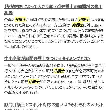
【契約内容によって大きく違う？】弁護士の顧問料の費用
相場
企業と
弁護士
が顧問契約を締結した場合、顧問
弁護士
は、契約に
定められた業務の遂行を行う一方、企業は、
弁護士
に対し、顧問
料を支払う義務を負います。顧問料については、個々の顧問契約
において定められるのが通常ですが、その費用の相場はどのよう
なものになっているのでしょうか。以下解説していきたいと思いま
す。 顧問料の相場に...
中小企業が顧問弁護士をつけるタイミングとは？
一般的に、数千人規模の従業員を抱え、大規模な契約を日常的に
行っている大企業にとって、顧問
弁護士
の存在が必要不可欠であ
ることは、イメージが湧きやすいかと思われます。他方で、中小企
業にとって顧問
弁護士
が必要であるかについては、疑問に感じる
方もいらっしゃるのではないでしょうか。しかし、以下の理由から、
企業の大小を問わず...
顧問弁護士とスポット対応の違いは？それぞれのメリット