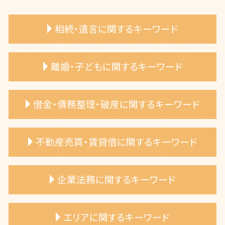
相続・遺言に関するキーワード
相続財産 不動産 弁護士
離婚・子どもに関するキーワード
相続財産 分け方
遺言書 効力
法定相続分 弁護士
離婚 相談 弁護士
借金・債務整理・破産に関するキーワード
相続放棄 メリット
離婚 不倫 弁護士
相続トラブル 弁護士
共同親権 施行日
遺言書作成 弁護士
離婚調停 弁護士
自己破産 免責不許可事由
不動産売買・賃貸借に関するキーワード
公正証書遺言 もめる
養育費 調停 必要書類
債務整理 種類
相続放棄 手続き 費用
離婚 弁護士費用
自己破産 手続き費用
遺産分割協議 争い 弁護士相談
離婚裁判 弁護士費用
自己破産 退去費用
不動産売買 弁護士 相談
企業法務に関するキーワード
遺留分侵害請求 方法
離婚調停 費用
自己破産 弁護士に依頼
共有名義 不動産 トラブル
遺産相続 期限 範囲
DV 離婚 弁護士
自己破産 裁判所
売買代金 支払い遅延
相続相談 弁護士
離婚 養育費 弁護士
自己破産 手続き期間
専有部分所有権 トラブル
事業承継計画 弁護士 相談
エリアに関するキーワード
相続放棄 手続き 弁護士
夫婦 別居費用 請求
自己破産 申し立て
建物 購入トラブル
知財権侵害 弁護士