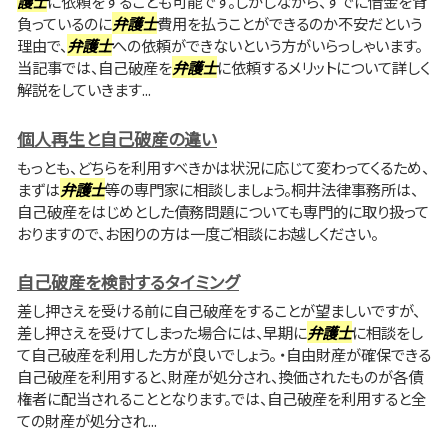
護士
に依頼をすることも可能です。しかしながら、すでに借金を背
負っているのに
弁護士
費用を払うことができるのか不安だという
理由で、
弁護士
への依頼ができないという方がいらっしゃいます。
当記事では、自己破産を
弁護士
に依頼するメリットについて詳しく
解説をしていきます...
個人再生と自己破産の違い
もっとも、どちらを利用すべきかは状況に応じて変わってくるため、
まずは
弁護士
等の専門家に相談しましょう。桐井法律事務所は、
自己破産をはじめとした債務問題についても専門的に取り扱って
おりますので、お困りの方は一度ご相談にお越しください。
自己破産を検討するタイミング
差し押さえを受ける前に自己破産をすることが望ましいですが、
差し押さえを受けてしまった場合には、早期に
弁護士
に相談をし
て自己破産を利用した方が良いでしょう。 ・自由財産が確保できる
自己破産を利用すると、財産が処分され、換価されたものが各債
権者に配当されることとなります。では、自己破産を利用すると全
ての財産が処分され...