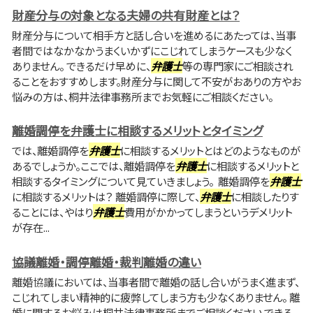
財産分与の対象となる夫婦の共有財産とは？
財産分与について相手方と話し合いを進めるにあたっては、当事
者間ではなかなかうまくいかずにこじれてしまうケースも少なく
ありません。 できるだけ早めに、
弁護士
等の専門家にご相談され
ることをおすすめします。財産分与に関して不安がおありの方やお
悩みの方は、桐井法律事務所までお気軽にご相談ください。
離婚調停を弁護士に相談するメリットとタイミング
では、離婚調停を
弁護士
に相談するメリットとはどのようなものが
あるでしょうか。ここでは、離婚調停を
弁護士
に相談するメリットと
相談するタイミングについて見ていきましょう。 離婚調停を
弁護士
に相談するメリットは？ 離婚調停に際して、
弁護士
に相談したりす
ることには、やはり
弁護士
費用がかかってしまうというデメリット
が存在...
協議離婚・調停離婚・裁判離婚の違い
離婚協議においては、当事者間で離婚の話し合いがうまく進まず、
こじれてしまい精神的に疲弊してしまう方も少なくありません。 離
婚に関するお悩みは桐井法律事務所までご相談ください できる