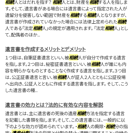
相続
人とはだれを指す？
相続
人とは、財産を
相続
する人を指しま
す。そして、遺言書がある場合には遺言書によって指定された人が
遺留分を侵害しない範囲で財産を
相続
する
相続
人となりますが、
遺言書が作成されていなかった場合には法律上定められた
相続
人である「法定
相続
人」の規定が適用されます。 「法定
相続
人」とし
て、配偶者のほか...
遺言書を作成するメリットとデメリット
１つ目は、自筆証書遺言といい、被
相続
人が自分で作成する遺言
を指します。２つ目は、秘密証書遺言といい、被
相続
人が誰にも内
容を明らかなものとすることなく作成する遺言を指します。３つ目
は、公正証書遺言と言い、被
相続
人が証人２人とともに公証役場
へ出向き、公証人とともに作成する遺言書を指します。 そして、こう
した遺言書の種...
遺言書の効力とは？法的に有効な内容を解説
遺言書とは、主に遺言者の死後の遺産
相続
方法を指定する遺言
を記載した書類を指します。そして、この遺言書には、一般的に以
下のような効力が認められています。 ・
相続
人の廃除・
相続
分の指
定・
遺産分割
方法の指定と分割の禁止・遺贈に関すること・内縁の