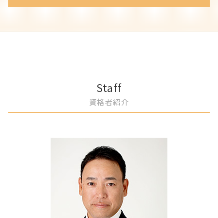
相続人 いない 土地
離婚 子供の親権
自己破産 手数料
土地境界 相談
不利益変更 労働条件
遺言書 種類
離婚 財産分与 弁護士
自己破産 連帯保証人
リフォーム業者 トラブル 弁護士
企業リスクマネジメント 弁護士
一宮市 離婚 財産分与 弁護士
遺言書 作成 メリット
婚姻費用 請求
過払い金請求 弁護士
土地売買 トラブル
契約交渉 弁護士
名古屋市 相続トラブル 弁護士
自筆証書遺言 書き方
離婚 妻 姓
自己破産 デメリット
不動産トラブル 弁護士相談
労働法コンプライアンス 弁護士
岡崎市 DV 離婚 弁護士
限定承認 相続
養育費 公正証書
借金 破産
建築基準法 違反 弁護士
企業リスク評価 弁護士 サポート
春日井市 遺言書 作成 メリット
相続手続き 期限
浮気相手 証拠
自己破産 審査基準
知的財産権 弁護士 アドバイス
一宮市 不動産売買トラブル 弁護士
不倫 証拠集め
自己破産 メリット
消費者契約法 弁護士 企業相談
春日井市 任意整理
Staff
離婚調停 流れ
自己破産 手続き
労務トラブル 弁護士
名古屋市 遺言書 効力
資格者紹介
離婚 財産分与
自己破産 退職金
知的財産権管理 弁護士 アドバイス
名古屋市 離婚 相談
自己破産 弁護士 相談
契約書作成 弁護士 コンプライアンス
春日井市 土地境界 相談
債権者 特定調停
事業承継 弁護士 相談
一宮市 相続財産 不動産 弁護士
自己破産 条件
売掛金回収 弁護士 相談
春日井市 債務整理
事業譲渡 弁護士 相談
岡崎市 不動産売却 相談
不正行為防止策 弁護士
岡崎市 浮気相手 証拠
企業法務 弁護士 顧問
名古屋市 婚姻費用 請求
労働紛争 弁護士
一宮市 自己破産 裁判所
労務労災管理 弁護士 コンプライアンス
名古屋市 自己破産 免責許可
契約チェック 弁護士 サポート
名古屋市 隣地トラブル 相談