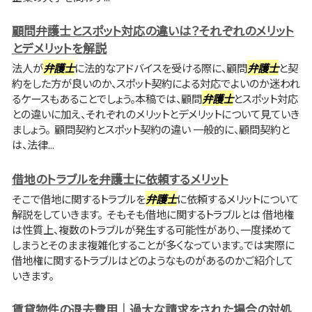
顧問弁護士とスポット対応の違いは？それぞれのメリット
とデメリットを解説
法人が
弁護士
に法的なアドバイスを受ける際に、顧問
弁護士
と契
約をした方が良いのか、スポット契約による対応でよいのか迷われ
るケースもあることでしょう。本稿では、顧問
弁護士
とスポット対応
との違いに加え、それぞれのメリットとデメリットについて見ていき
ましょう。 顧問契約とスポット契約の違い 一般的に、顧問契約と
は、法律...
借地のトラブルを弁護士に依頼するメリット
そこで借地に関するトラブルを
弁護士
に依頼するメリットについて
解説をしていきます。 そもそも借地に関するトラブルとは 借地権
は性質上、複数のトラブルが発生する可能性があり、一度揉めて
しまうとそのまま複雑化することが多くなっています。では実際に
借地権に関するトラブルはどのようなものがあるのかご紹介して
いきます。
賃貸物件の退去費用｜過大な請求をされた場合の対処