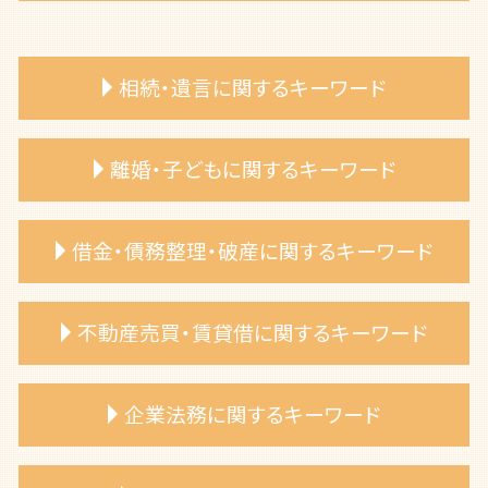
相続・遺言に関するキーワード
法定相続分 弁護士
離婚・子どもに関するキーワード
相続放棄 デメリット
遺産相続 期限 範囲
連れ子 相続
裁判離婚 弁護士 相談
借金・債務整理・破産に関するキーワード
相続相談 弁護士
離婚協議 弁護士
遺言書 効力
離婚 相談 弁護士
遺言書 種類
離婚 子供の親権
自己破産 費用
不動産売買・賃貸借に関するキーワード
相続放棄 手続き 弁護士
婚姻費用 請求
自己破産 申し立て
相続 遺産分割 弁護士
DV 離婚 弁護士
自己破産 手数料
限定承認 相続
離婚 財産分与
自己破産 免責不許可事由
売買代金 支払い遅延
企業法務に関するキーワード
相続トラブル 弁護士
離婚 弁護士費用
自己破産 メリット
共有名義 不動産 トラブル
遺言書 作成 メリット
養育費 調停 必要書類
借金 破産
リフォーム業者 トラブル 弁護士
遺産分割協議 争い 弁護士相談
共同親権 施行日
自己破産 手続き
不動産売買 弁護士 相談
事業承継 弁護士 相談