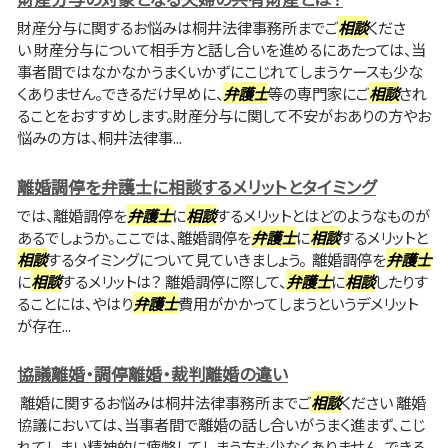
財産分与に関するお悩みは桐井法律事務所までご
相談
くださ
い 財産分与について相手方と話し合いを進めるにあたっては、当
事者間ではなかなかうまくいかずにこじれてしまうケースも少な
くありません。できるだけ早めに、
弁護士
等の専門家にご
相談
され
ることをおすすめします。財産分与に関して不安がおありの方やお
悩みの方は、桐井法律事...
離婚調停を弁護士に相談するメリットとタイミング
では、離婚調停を
弁護士
に
相談
するメリットとはどのようなものが
あるでしょうか。ここでは、離婚調停を
弁護士
に
相談
するメリットと
相談
するタイミングについて見ていきましょう。 離婚調停を
弁護士
に
相談
するメリットは？ 離婚調停に際して、
弁護士
に
相談
したりす
ることには、やはり
弁護士
費用がかかってしまうというデメリット
が存在...
協議離婚・調停離婚・裁判離婚の違い
離婚に関するお悩みは桐井法律事務所までご
相談
ください 離婚
協議においては、当事者間で離婚の話し合いがうまく進まず、こじ
れてしまい精神的に疲弊してしまう方も少なくありません。できる