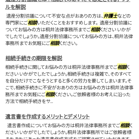
ルを解説
遺産分割協議について不安な点がおありの方は、
弁護士
などの
専門家にご
相談
いただくことをおすすめします。 遺産分割協議に
ついてお悩みの方は桐井法律事務所までご
相談
ください いかが
でしたでしょうか。遺産分割協議についてお悩みの方は、桐井法律
事務所までお気軽にご
相談
ください。
相続手続きの期限を解説
相続手続きに関してお悩みの方は桐井法律事務所までご
相談
く
ださい いかがでしたでしょうか。相続手続きは複雑で、そのすべて
を自分だけでこなそうとすると多くの労力を要してしまいます。そ
こで、相続手続きに不安がおありの方はお悩みの方は桐井法律事
務所までお気軽にご
相談
ください。ご依頼者様のお考えに沿った
方法で相続手続きをサ...
遺言書を作成するメリットとデメリット
遺言書作成についてお悩みの方は桐井法律事務所までご
相談
く
ださい いかがでしたでしょうか。桐井法律事務所ではご依頼者様
それぞれにあった遺言書作成方式をご提案させていただきます。