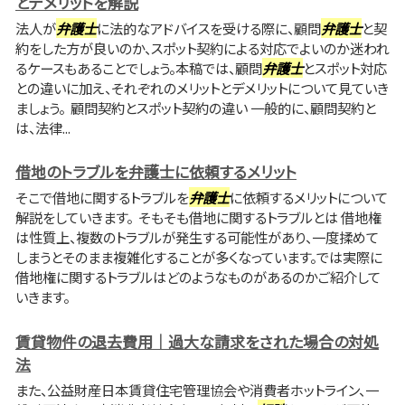
とデメリットを解説
法人が
弁護士
に法的なアドバイスを受ける際に、顧問
弁護士
と契
約をした方が良いのか、スポット契約による対応でよいのか迷われ
るケースもあることでしょう。本稿では、顧問
弁護士
とスポット対応
との違いに加え、それぞれのメリットとデメリットについて見ていき
ましょう。 顧問契約とスポット契約の違い 一般的に、顧問契約と
は、法律...
借地のトラブルを弁護士に依頼するメリット
そこで借地に関するトラブルを
弁護士
に依頼するメリットについて
解説をしていきます。 そもそも借地に関するトラブルとは 借地権
は性質上、複数のトラブルが発生する可能性があり、一度揉めて
しまうとそのまま複雑化することが多くなっています。では実際に
借地権に関するトラブルはどのようなものがあるのかご紹介して
いきます。
賃貸物件の退去費用｜過大な請求をされた場合の対処
法
また、公益財産日本賃貸住宅管理協会や消費者ホットライン、一