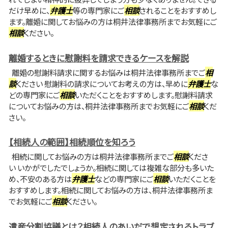
だけ早めに、
弁護士
等の専門家にご
相談
されることをおすすめし
ます。離婚に関してお悩みの方は桐井法律事務所までお気軽にご
相談
ください。
離婚するときに慰謝料を請求できるケースを解説
離婚の慰謝料請求に関するお悩みは桐井法律事務所までご
相
談
ください 慰謝料の請求についてお考えの方は、早めに
弁護士
な
どの専門家にご
相談
いただくことをおすすめします。慰謝料請求
についてお悩みの方は、桐井法律事務所までお気軽にご
相談
くだ
さい。
【相続人の範囲】相続順位を知ろう
相続に関してお悩みの方は桐井法律事務所までご
相談
くださ
い いかがでしたでしょうか。相続に関しては複雑な部分も多いた
め、不安のある方は
弁護士
などの専門家にご
相談
いただくことを
おすすめします。相続に関してお悩みの方は、桐井法律事務所ま
でお気軽にご
相談
ください。
遺産分割協議とは？相続人のあいだで想定されるトラブ