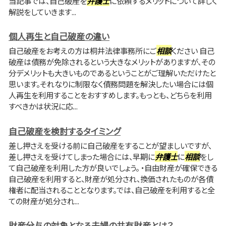
当記事では、自己破産を
弁護士
に依頼するメリットについて詳しく
解説をしていきます...
個人再生と自己破産の違い
自己破産をお考えの方は桐井法律事務所にご
相談
ください 自己
破産は債務が免除されるという大きなメリットがありますが、その
分デメリットも大きいものであるということがご理解いただけたと
思います。それなりに制限なく債務問題を解決したい場合には個
人再生を利用することをおすすめします。もっとも、どちらを利用
すべきかは状況に応...
自己破産を検討するタイミング
差し押さえを受ける前に自己破産をすることが望ましいですが、
差し押さえを受けてしまった場合には、早期に
弁護士
に
相談
をし
て自己破産を利用した方が良いでしょう。 ・自由財産が確保できる
自己破産を利用すると、財産が処分され、換価されたものが各債
権者に配当されることとなります。では、自己破産を利用すると全
ての財産が処分され...
財産分与の対象となる夫婦の共有財産とは？