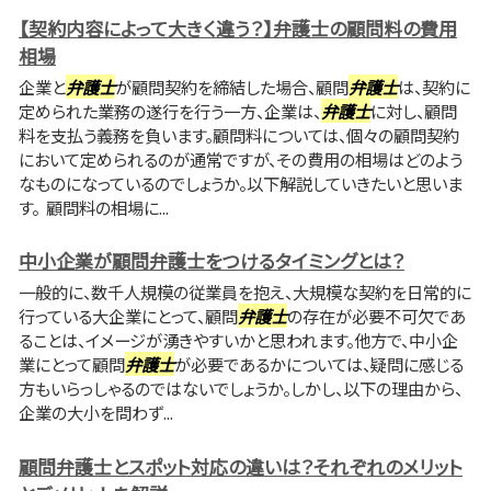
【契約内容によって大きく違う？】弁護士の顧問料の費用
相場
企業と
弁護士
が顧問契約を締結した場合、顧問
弁護士
は、契約に
定められた業務の遂行を行う一方、企業は、
弁護士
に対し、顧問
料を支払う義務を負います。顧問料については、個々の顧問契約
において定められるのが通常ですが、その費用の相場はどのよう
なものになっているのでしょうか。以下解説していきたいと思いま
す。 顧問料の相場に...
中小企業が顧問弁護士をつけるタイミングとは？
一般的に、数千人規模の従業員を抱え、大規模な契約を日常的に
行っている大企業にとって、顧問
弁護士
の存在が必要不可欠であ
ることは、イメージが湧きやすいかと思われます。他方で、中小企
業にとって顧問
弁護士
が必要であるかについては、疑問に感じる
方もいらっしゃるのではないでしょうか。しかし、以下の理由から、
企業の大小を問わず...
顧問弁護士とスポット対応の違いは？それぞれのメリット