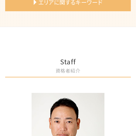
エリアに関するキーワード
相続放棄 メリット
浮気相手 証拠
自己破産 デメリット
土地境界 相談
労働法コンプライアンス 弁護士
相続人 いない 土地
不倫 証拠集め
自己破産 手続き期間
不動産トラブル 弁護士相談
知的財産権 弁護士 アドバイス
遺言書 無効になる
離婚 財産分与 弁護士
自己破産 免責許可
建築基準法 違反 弁護士
企業リスク評価 弁護士 サポート
春日井市 自己破産 弁護士に相談
相続財産 調査
離婚 不倫 弁護士
自己破産 手続き費用
専有部分所有権 トラブル
売掛金回収 弁護士 相談
岡崎市 自己破産 手続き
相続放棄 手続き 費用
離婚調停 流れ
自己破産 条件
土地売買 トラブル
契約書作成 弁護士 コンプライアンス
春日井市 借地権者とのトラブル 弁護士
遺留分 請求したい
離婚調停 弁護士
債権者 特定調停
建物 購入トラブル
知的財産権管理 弁護士 アドバイス
名古屋市 離婚 相談
遺言書作成 弁護士
離婚 養育費 弁護士
住宅ローン 個人再生
労務労災管理 弁護士 コンプライアンス
春日井市 専有部分所有権 トラブル
離婚調停 費用
過払い金請求 弁護士
知財権侵害 弁護士
一宮市 離婚協議 弁護士
Staff
離婚 妻 姓
自己破産 連帯保証人
企業リスクマネジメント 弁護士
岡崎市 相続放棄 手続き 弁護士
資格者紹介
離婚裁判 弁護士費用
債務整理 種類
労働紛争 弁護士
一宮市 自己破産 費用
自己破産 弁護士に依頼
消費者契約法 弁護士 企業相談
岡崎市 離婚 子供の親権
自己破産 退去費用
債権回収 弁護士 相談
岡崎市 自己破産 デメリット
自己破産 審査基準
不正行為防止策 弁護士
岡崎市 DV 離婚 弁護士
不利益変更 労働条件
一宮市 相続財産 調査
契約チェック 弁護士 サポート
一宮市 遺言書 無効になる
労務トラブル 弁護士
春日井市 相続 遺産分割 弁護士
事業譲渡 弁護士 相談
名古屋市 自己破産 免責許可
企業法務 弁護士 顧問
一宮市 土地売買 弁護士