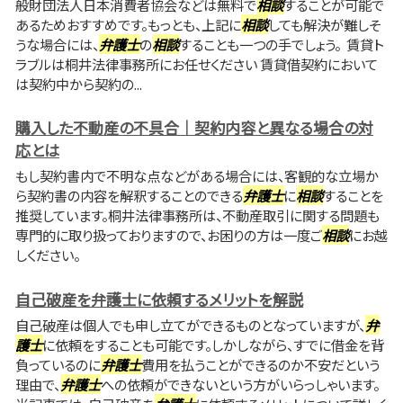
般財団法人日本消費者協会などは無料で
相談
することが可能で
あるためおすすめです。もっとも、上記に
相談
しても解決が難しそ
うな場合には、
弁護士
の
相談
することも一つの手でしょう。 賃貸ト
ラブルは桐井法律事務所にお任せください 賃貸借契約において
は契約中から契約の...
購入した不動産の不具合｜契約内容と異なる場合の対
応とは
もし契約書内で不明な点などがある場合には、客観的な立場か
ら契約書の内容を解釈することのできる
弁護士
に
相談
することを
推奨しています。桐井法律事務所は、不動産取引に関する問題も
専門的に取り扱っておりますので、お困りの方は一度ご
相談
にお越
しください。
自己破産を弁護士に依頼するメリットを解説
自己破産は個人でも申し立てができるものとなっていますが、
弁
護士
に依頼をすることも可能です。しかしながら、すでに借金を背
負っているのに
弁護士
費用を払うことができるのか不安だという
理由で、
弁護士
への依頼ができないという方がいらっしゃいます。